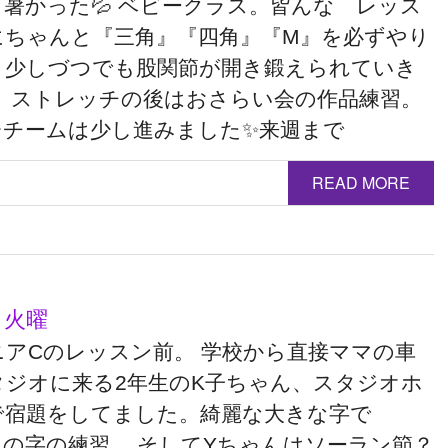
も暑かった💦 ベビークラス。皆んな レッス
にちゃんと『三角』『四角』『M』を必ずやり
！少しづつでも股関節が開き鍛えられていき
。 ストレッチの後はおさらい会の作品練習。
台チームは少し進みました✨来週まで
READ MORE
 火曜
ニアCのレッスン前。 学校から直接ママの車
タジオに来る2年生のK子ちゃん、スタジオホ
で宿題をしてました。綺麗な大きな字で
」の字の練習。 そしてYちゃんはソーラン節？