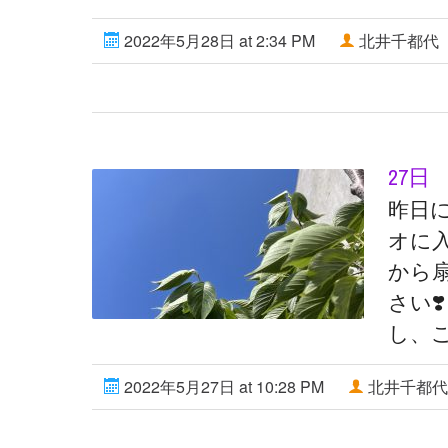
2022年5月28日 at 2:34 PM
北井千都代
27日
昨日
オに
から
さい❣
し、
2022年5月27日 at 10:28 PM
北井千都代