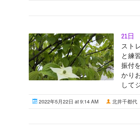
21日
スト
と練
振付
かりお
して
2022年5月22日 at 9:14 AM
北井千都代