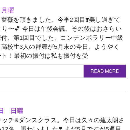
 月曜
薔薇を頂きました。今季2回目❣️美し過ぎて
り〜💕 今日は午後会議。その後はおさらい
振付、第1回目でした。コンテンポラリー中級
、高校生3人の群舞が5月末の今日、ようやく
ート！最初の振付は私も振付を受
READ MORE
9日 日曜
レッチ&ダンスクラス。今日は久々の建太朗さ
12名。賑わいました❣️ まだ5月ですが5週目