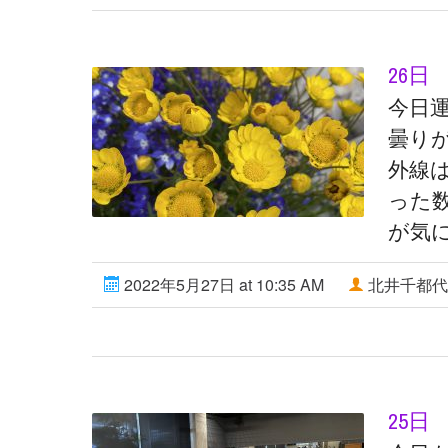
26日
今日
曇り
外線
った
が気に
2022年5月27日 at 10:35 AM
北井千都代
25日