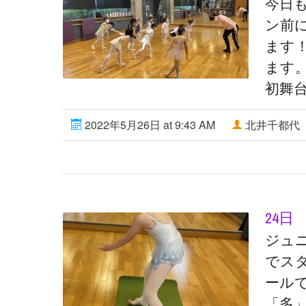
今日
ン前
ます
ます
初舞
2022年5月26日 at 9:43 AM
北井千都代
24日
ジュ
でス
ール
「多