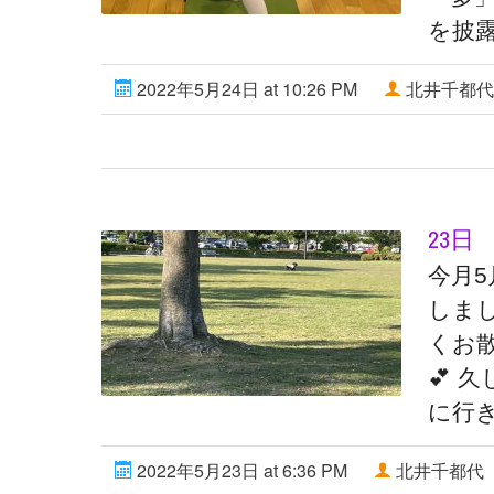
を披露
2022年5月24日 at 10:26 PM
北井千都代
23日
今月
しま
くお散
💕 
に行き
2022年5月23日 at 6:36 PM
北井千都代