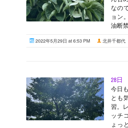
なの
ョン。
油断禁
2022年5月29日 at 6:53 PM
北井千都代
28日
今日
とも
習。
ッチ
ょっ