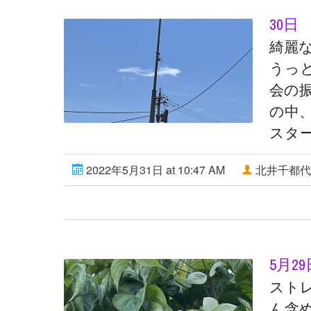
30日
綺麗な
うっと
会の
の中
スタ
2022年5月31日 at 10:47 AM
北井千都代
5月2
スト
ん含め