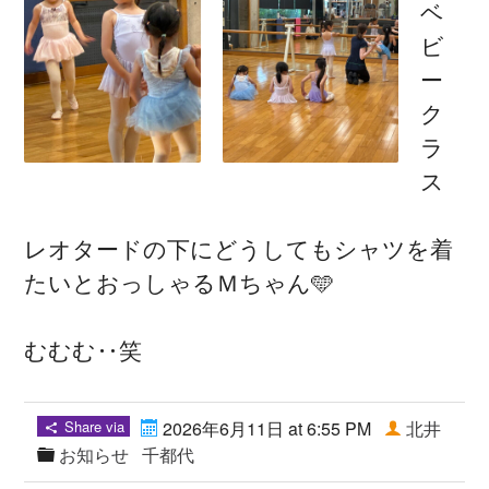
ベ
ビ
ー
ク
ラ
ス
レオタードの下にどうしてもシャツを着
たいとおっしゃるＭちゃん🩵
むむむ‥笑
Share via
2026年6月11日 at 6:55 PM
北井
お知らせ
千都代