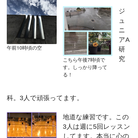
ジ
ュ
ニ
アA
午前10時頃の空
研
究
こちら午後7時頃で
す。しっかり降って
る！
科。3人で頑張ってます。
地道な練習です。この
3人は週に5回レッスン
してます。本当に心の