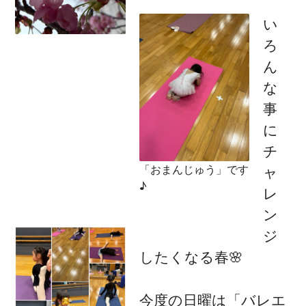
い
ろ
ん
な
事
に
チ
「おまんじゅう」です
ャ
♪
レ
ン
ジ
したくなる春🌸
今度の日曜は「バレエ