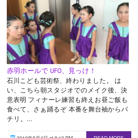
赤羽ホールで UFO、見っけ！
石川こども芸術祭、終わりました。 は
い、こちら朝スタジオでのメイク後、決
意表明 フィナーレ練習も終えお昼ご飯も
食べて、さぁ踊るぞ 本番を舞台袖からパ
チリ。...
2019年8月4日 at 8:13 PM
READ MORE