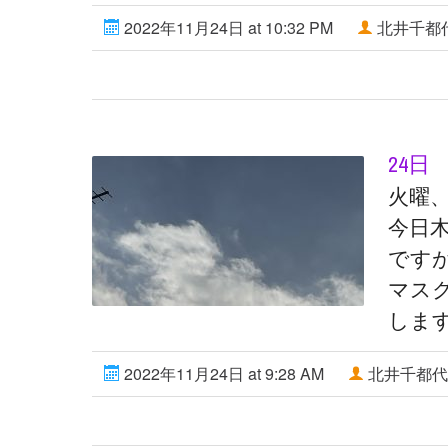
2022年11月24日 at 10:32 PM
北井千都
24日
火曜
今日
です
マス
しま
2022年11月24日 at 9:28 AM
北井千都代