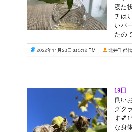
寝た
チは
いバ
たの
2022年11月20日 at 5:12 PM
北井千都代
19日
良い
グク
す💕
な身