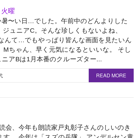
 火曜
か暑〜い日…でした。午前中のどんよりした
。 ジュニアC。そんな珍しくもないよね、
omなんて…でもやっぱり皆んな画面を見たいん
。 Mちゃん、早く元気になるといいな。 そし
ニアBは1月本番のクルーズター...
代
READ MORE
朗読会、今年も朗読家戸丸彰子さんのしいのき
す。 今年は「スズの兵隊」 アンデルセン童