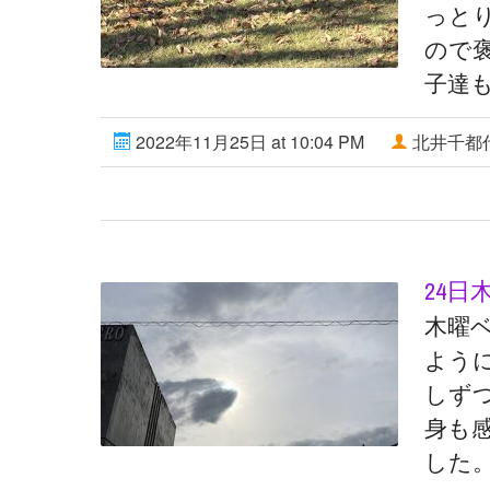
っと
ので褒
子達も
2022年11月25日 at 10:04 PM
北井千都
24日
木曜
よう
しず
身も
した