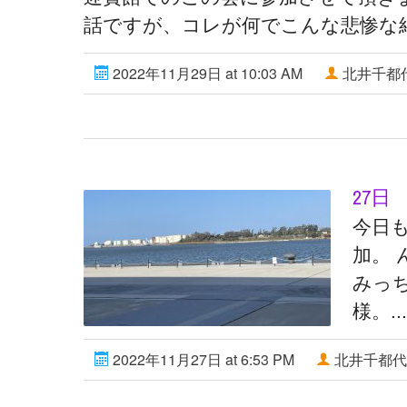
話ですが、コレが何でこんな悲惨な結末
2022年11月29日 at 10:03 AM
北井千都
27日
今日
加。
みっ
様。...
2022年11月27日 at 6:53 PM
北井千都代