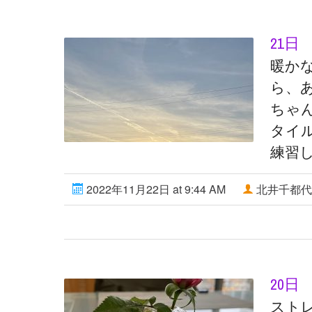
21日
暖か
ら、
ちゃ
タイ
練習
2022年11月22日 at 9:44 AM
北井千都代
20日
スト