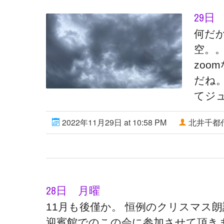
29日
何だ
空。
zo
だね
てジュ
2022年11月29日 at 10:58 PM
北井千都
28日 月曜
11月も後僅か。 恒例のクリスマス
迎賓館でのこの会に参加させて頂きま