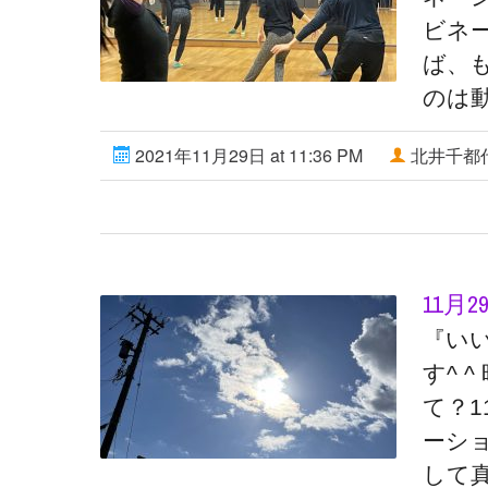
ビネ
ば、
のは
2021年11月29日 at 11:36 PM
北井千都
11月
『い
す^ 
て？
ーシ
して真