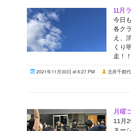
11月
今日
各ク
え、
くり
走！！.
2021年11月30日 at 6:27 PM
北井千都代
月曜
11月
ネー