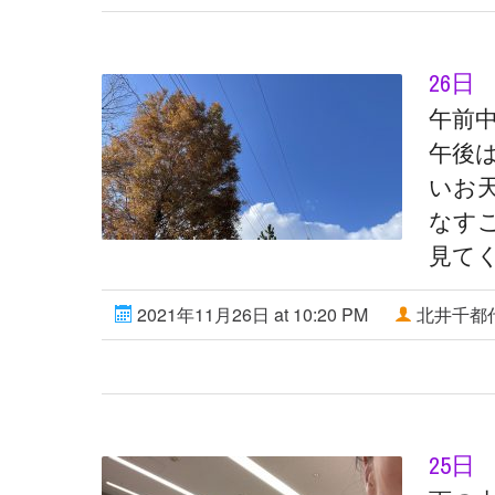
26
午前
午後
いお
なすこ
見てく
2021年11月26日 at 10:20 PM
北井千都
25