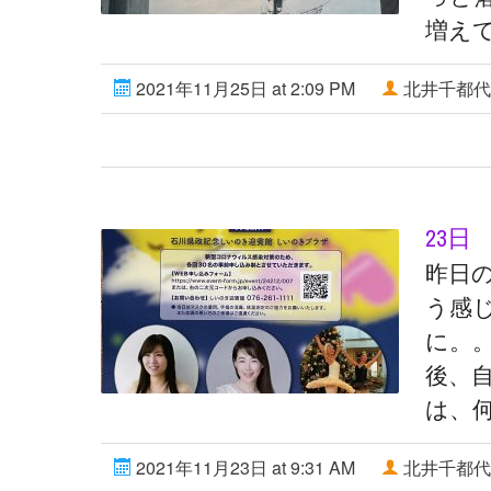
増え
2021年11月25日 at 2:09 PM
北井千都代
23日
昨日
う感
に。
後、自
は、何
2021年11月23日 at 9:31 AM
北井千都代