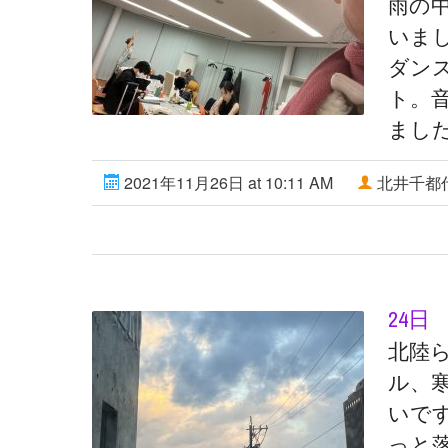
雨の
いま
ダン
ト。
まし
2021年11月26日 at 10:11 AM
北井千都
24日
北陸
ル、
いで
っと