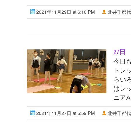
2021年11月29日 at 6:10 PM
北井千都代
27
今日
トレ
らいろ
はレッ
ニアA
2021年11月27日 at 5:59 PM
北井千都代