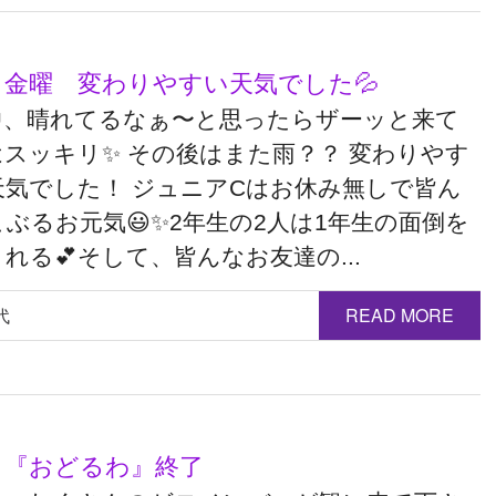
日 金曜 変わりやすい天気でした💦
中、晴れてるなぁ〜と思ったらザーッと来て
はスッキリ✨ その後はまた雨？？ 変わりやす
天気でした！ ジュニアCはお休み無しで皆ん
ぶるお元気😃✨2年生の2人は1年生の面倒を
れる💕そして、皆んなお友達の...
代
READ MORE
日 『おどるわ』終了