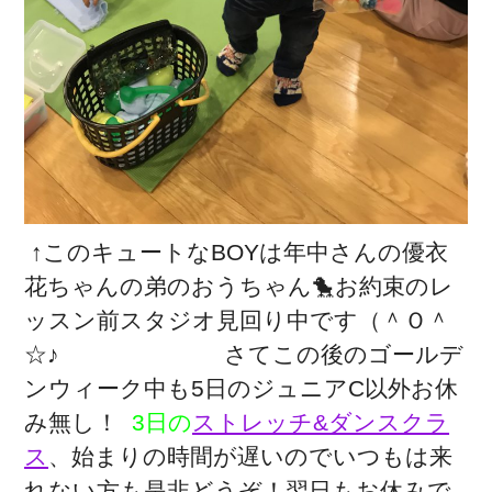
↑このキュートなBOYは年中さんの優衣
花ちゃんの弟のおうちゃん🐤お約束のレ
ッスン前スタジオ見回り中です（＾Ｏ＾
☆♪ さてこの後のゴールデ
ンウィーク中も5日のジュニアC以外お休
み無し！
3日の
ストレッチ&ダンスクラ
ス
、始まりの時間が遅いのでいつもは来
れない方も是非どうぞ！翌日もお休みで