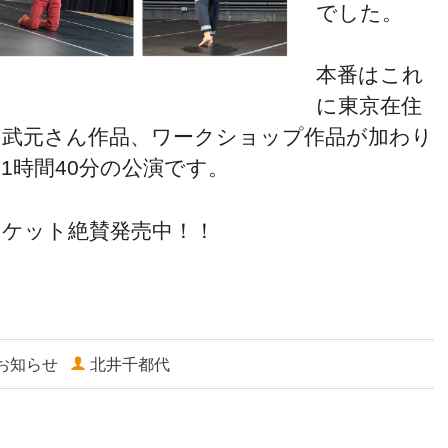
でした。
本番はこれ
に東京在住
の武元さん作品、ワークショップ作品が加わり
1時間40分の公演です。
チケット絶賛発売中！！
お知らせ
北井千都代