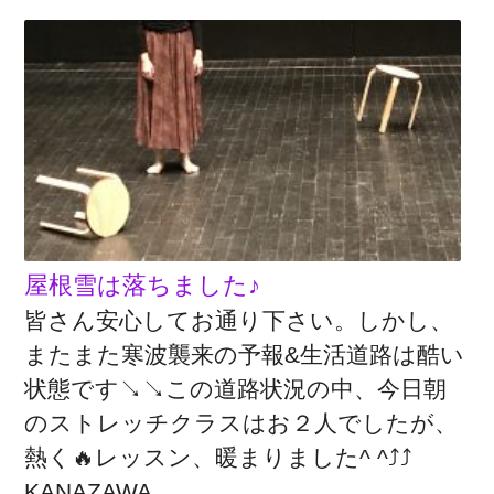
屋根雪は落ちました♪
皆さん安心してお通り下さい。しかし、
またまた寒波襲来の予報&生活道路は酷い
状態です↘️↘️この道路状況の中、今日朝
のストレッチクラスはお２人でしたが、
熱く🔥レッスン、暖まりました^ ^⤴️⤴️
KANAZAWA ...