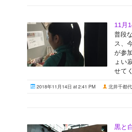
11月
普段
ス、
が参
ょい
せて
2018年11月14日 at 2:41 PM
北井千都代
黒と