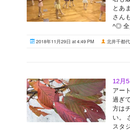
とあ
さん
^◎ 
2018年11月29日 at 4:49 PM
北井千都代
12月
アー
過ぎて
方は
い。
スタジ