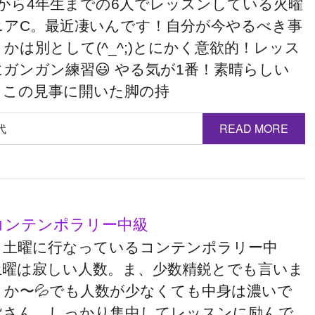
生から4年生までの6人でレッスンしている火曜
ニアC。最近凄いんです！自分が今やるべき事
かは別として(^_^;)とにかく意欲的！レッス
ガンガン練習😃 やる気が1番！素晴らしい
。この見事に開いた脚の持
代
READ MORE
コンテンポラリー中級
と土曜に行なっているコンテンポラリー中
土曜は寂しい人数。ま、少数精鋭とでも言いま
うか〜💦でも人数が少なくても中身は濃いで
皆さん、しっかり集中してレッスンに励んで