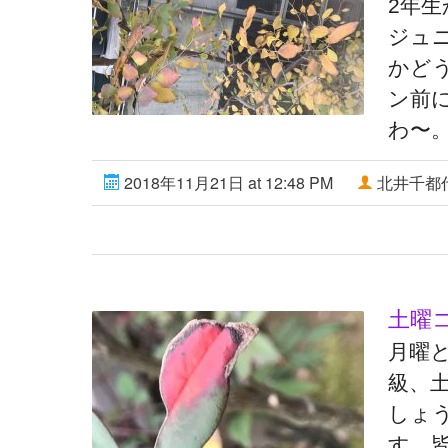
2年
ジュ
かどう
ン前に
わ〜
2018年11月21日 at 12:48 PM
北井千都
土曜
月曜
級、
しょ
す。