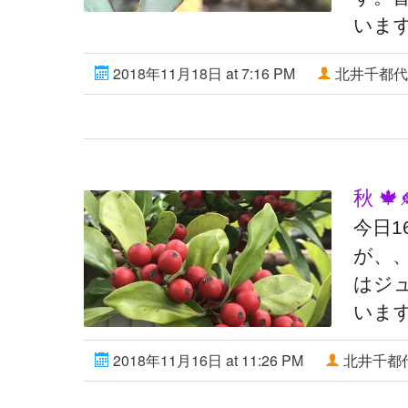
いま
2018年11月18日 at 7:16 PM
北井千都代
秋 
今日
が、
はジ
います
2018年11月16日 at 11:26 PM
北井千都