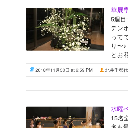
華展
5週目
テン
って
り〜
とお
2018年11月30日 at 6:59 PM
北井千都代
水曜
15名
名も