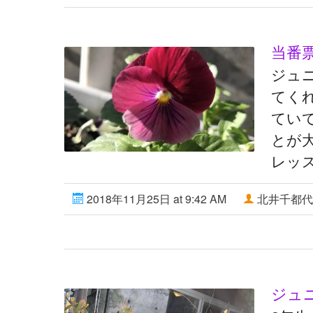
当番
ジュ
てく
ていて
とが
レッ
2018年11月25日 at 9:42 AM
北井千都代
ジュ