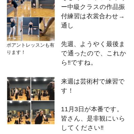
ー中級クラスの作品振
付練習は衣裳合わせ→
通し
先週、ようやく最後ま
ポアントレッスンも有
ります！
で通ったので、これか
ら‼️ですね。
来週は芸術村で練習で
す！
11月3日が本番です。
皆さん、是非観にいら
してください‼️