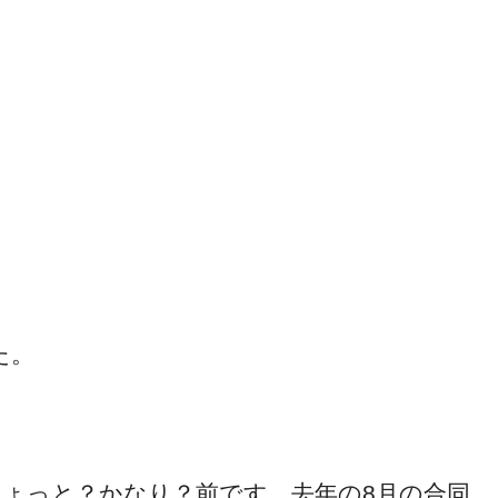
た。
ちょっと？かなり？前です。去年の8月の合同