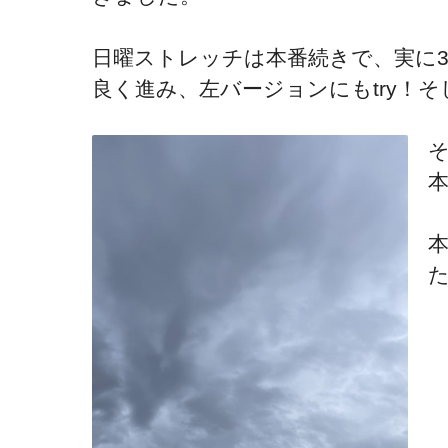
日曜ストレッチは本番続きで、実に
良く進み、左バージョンにもtry！そ
本
た❣