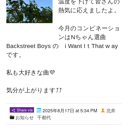
温度を下げて皆さんの
熱気に応えましたよ。
今月のコンビネーショ
ンはNちゃん選曲
Backstreet Boys の i Want IｔThat w ay
です。
私も大好きな曲💜
気分が上がります⤴︎⤴︎
Share via
2025年8月17日 at 5:34 PM
北井
お知らせ
千都代