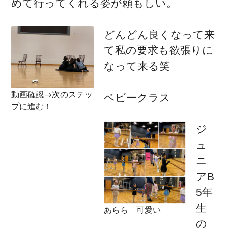
めて行ってくれる姿が頼もしい。
どんどん良くなって来
て私の要求も欲張りに
なって来る笑
動画確認→次のステッ
ベビークラス
プに進む！
ジ
ュ
ニ
アB
5年
生
あらら 可愛い
の