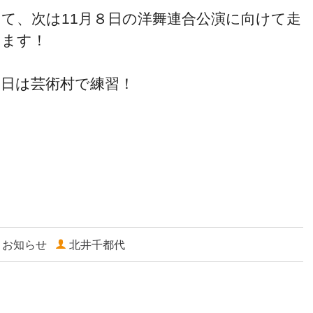
さて、次は11月８日の洋舞連合公演に向けて走
ります！
明日は芸術村で練習！
お知らせ
北井千都代