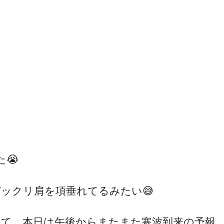
😭
ガックリ肩を項垂れてるみたい😅
さて、本日は午後からまたまた寒波到来の予報