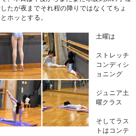
でしたが夜までそれ程の降りではなくてちょ
っとホッとする。
土曜は
ストレッチ
コンディシ
ョニング
ジュニア土
曜クラス
そしてラス
トはコンテ