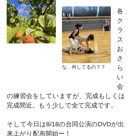
各
ク
ラ
ス
お
さ
な、何してるの？？
ら
い
会
の練習会をしていますが、完成もしくは
完成間近。もう少しで全て完成です。
そして今日は8/18の合同公演のDVDが出
来上がり配布開始ー！