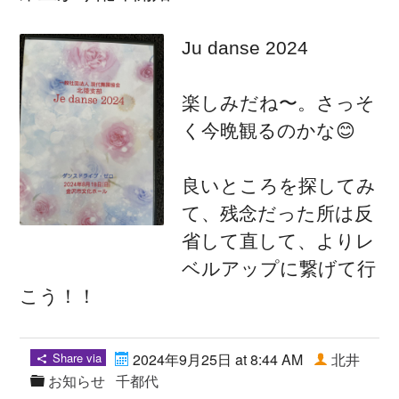
Ju danse 2024
楽しみだね〜。さっそ
く今晩観るのかな😊
良いところを探してみ
て、残念だった所は反
省して直して、よりレ
ベルアップに繋げて行
こう！！
Share via
2024年9月25日 at 8:44 AM
北井
お知らせ
千都代