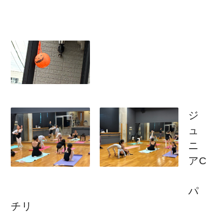
ジ
ュ
ニ
アC
パ
チリ