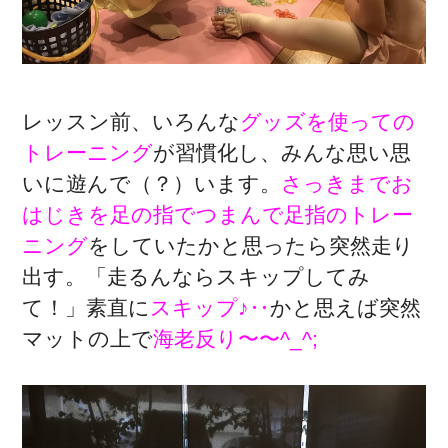
レッスン前、いろんな
グッズを使っての
トレーニング
が習慣化し、みんな思い思
いに遊んで（？）います。
さっきまでお
はじきを足の指でつまんで足指のトレー
ニング
をしていたかと思ったら突然走り
出す。「走るんならスキップしてみ
て！」素直に
スキップ♪‥
かと思えば突然
マットの上で
海老反り〜〜^_^;