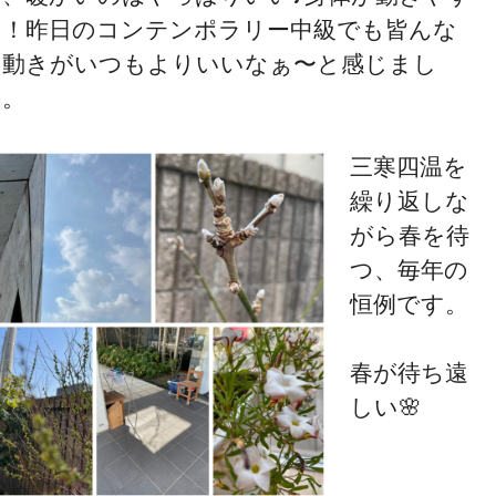
い！昨日のコンテンポラリー中級でも皆んな
の動きがいつもよりいいなぁ〜と感じまし
た。
三寒四温を
繰り返しな
がら春を待
つ、毎年の
恒例です。
春が待ち遠
しい🌸