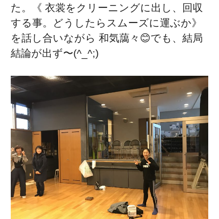
た。《 衣裳をクリーニングに出し、回収
する事。どうしたらスムーズに運ぶか》
を話し合いながら 和気藹々😊でも、結局
結論が出ず〜(^_^;)