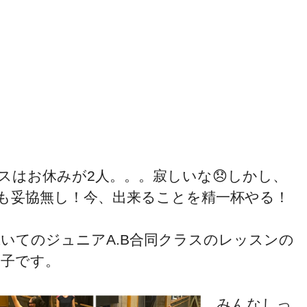
はお休みが2人。。。寂しいな😞しかし、
も妥協無し！今、出来ることを精一杯やる！
続いてのジュニアA.B合同クラスのレッスンの
様子です。
みんなしっ