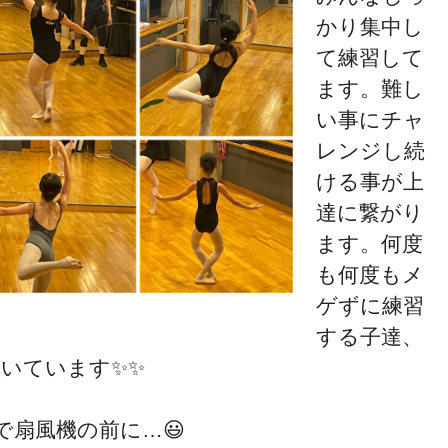
かり集中し
て練習して
ます。難し
い事にチャ
レンジし続
ける事が上
達に繋がり
ます。何度
も何度もメ
ゲずに練習
する子達、
輝いています✨✨
扇風機の前に…😃