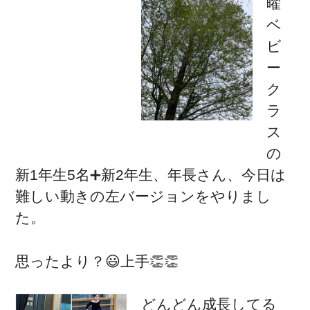
曜
ベ
ビ
ー
ク
ラ
ス
の
新1年生5名➕新2年生、年長さん、今日は
難しい動きの左バージョンをやりまし
た。
思ったより？😃上手👏👏
どんどん成長してる