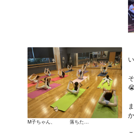
い

M子ちゃん、 落ちた…