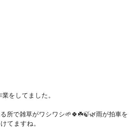
作業をしてました。
る所で雑草がワシワシ🌱🍀☘️🍃🌿雨が拍車を
かけてますね。