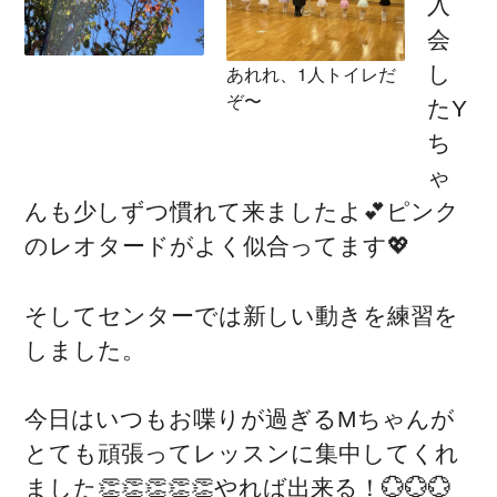
入
会
あれれ、1人トイレだ
し
ぞ〜
たY
ち
ゃ
んも少しずつ慣れて来ましたよ💕ピンク
のレオタードがよく似合ってます💖
そしてセンターでは新しい動きを練習を
しました。
今日はいつもお喋りが過ぎるMちゃんが
とても頑張ってレッスンに集中してくれ
ました👏👏👏👏👏やれば出来る！💮💮💮