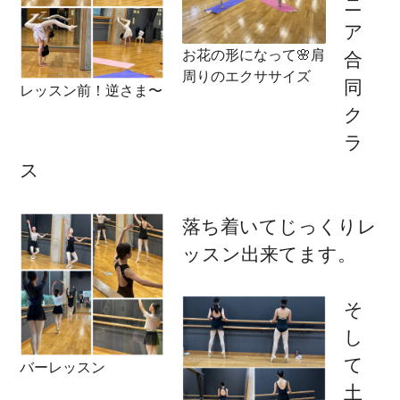
ニ
ア
お花の形になって🌸肩
合
周りのエクササイズ
同
レッスン前！逆さま〜
ク
ラ
ス
落ち着いてじっくりレ
ッスン出来てます。
そ
し
て
バーレッスン
土