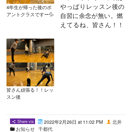
やっぱりレッスン後の
4年生が帰った後のポ
アントクラスですー💦
自習に余念が無い。燃
えてるね、皆さん！！
皆さん頑張る！！レッ
スン後
Share via
2022年2月26日 at 11:02 PM
北井
お知らせ
千都代