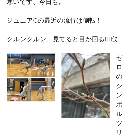
寒いです、今日も。
ジュニアCの最近の流行は側転！
クルンクルン、見てると目が回る😵‍💫笑
ゼ
ロ
の
シ
ン
ボ
ル
ツ
リ