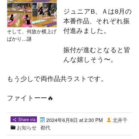
ジュニアB、Ａは8月の
本番作品、それぞれ振
付進みました。
そして、何故か横上げ
ばかり…謎
振付が進むとなると皆
んな嬉しそう〜。
もう少しで両作品共ラストです。
ファイトーー🔥
Share via
2024年6月8日 at 2:30 PM
北井千
お知らせ
都代