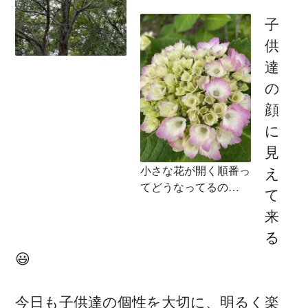
子
供
達
の
顔
に
見
小さな花が開く順番っ
え
てどうなってるの…
て
来
る
😃
今日も子供達の個性を大切に、明るく楽