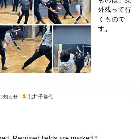
外残って行
くもので
す。
お知らせ
北井千都代
shed. Required fields are marked
*