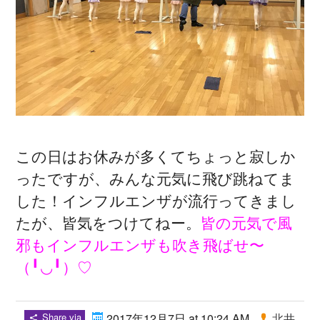
この日はお休みが多くてちょっと寂しか
ったですが、みんな元気に飛び跳ねてま
した！インフルエンザが流行ってきまし
たが、皆気をつけてねー。
皆の元気で風
邪もインフルエンザも吹き飛ばせ〜
（╹◡╹）♡
Share via
2017年12月7日 at 10:24 AM
北井