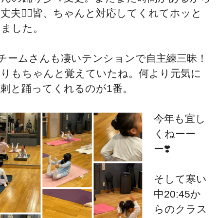
丈夫🙆‍♀️皆、ちゃんと対応してくれてホッと
しました。
Bチームさんも凄いテンションで自主練三昧！
踊りもちゃんと覚えていたね。何より元気に
溌剌と踊ってくれるのが1番。
今年も宜し
くねーー
ー❣️
そして寒い
中20:45か
らのクラス