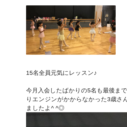
15名全員元気にレッスン♪
今月入会したばかりの5名も最後ま
りエンジンがかからなかった3歳さん
ましたよ^ ^◎