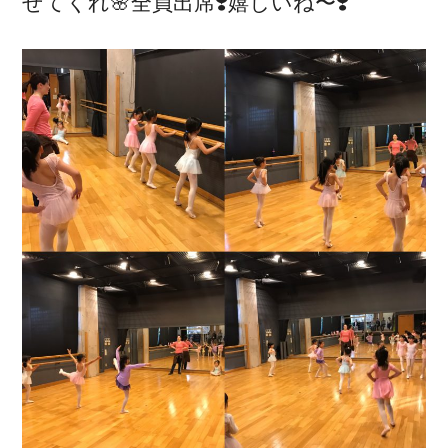
せてくれ🌸全員出席❣️嬉しいね〜❣️