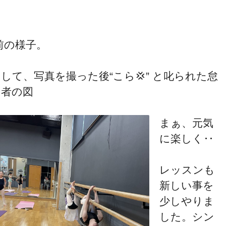
前の様子。
して、写真を撮った後“こら💢” と叱られた怠
け者の図
まぁ、元気
に楽しく‥
レッスンも
新しい事を
少しやりま
した。シン