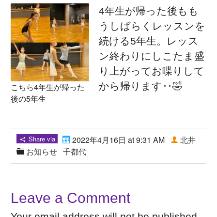
4年生が帰った後もも
うしばらくレッスンを
続ける5年生。レッス
ン終わりにしこたま盛
り上がってお喋りして
から帰ります‥🤣
こちら4年生が帰った
後の5年生
Share via
2022年4月16日 at 9:31 AM
北井
お知らせ
千都代
Leave a Comment
Your email address will not be published.