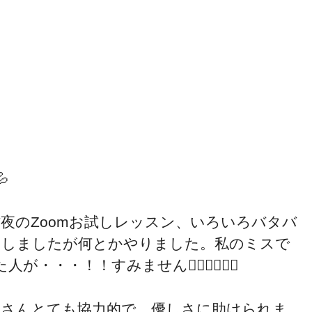

昨夜のZoomお試しレッスン、いろいろバタバ
タしましたが何とかやりました。私のミスで
！！すみません🙇‍♀️🙇‍♀️🙇‍♀️
皆さんとても協力的で 優しさに助けられま