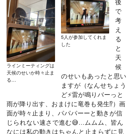
後
で
考
え
5人が参加してくれま
る
した
と
天
ラインミーティングは
候
天候のせいか時々止ま
のせいもあったと思い
る…
ますが（なんせちょう
ど⚡️雷が鳴りバーっと
雨が降り出す、おまけに竜巻も発生⁉︎）画
面が時々止まり、パパパーーと動きが信
じられない速さで進む😅…ムムム、皆ん
なには私の動きはちゃんと止まらずに見