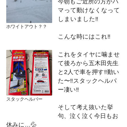
今朝もご近所の方がハ
マって動けなくなって
しまいました‼️
ホワイトアウト？？
こんな時にはこれ‼️
これをタイヤに噛ませ
て後ろから五木田先生
と2人で車を押す‼️動い
た〜‼️スタックヘルパ
ー凄い‼️
スタックヘルパー
そして考え抜いた挙
句、泣く泣く今日もお
休みに…💦