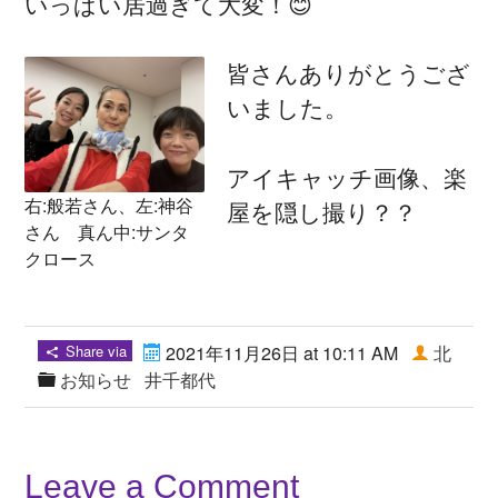
いっぱい居過ぎて大変！😊
皆さんありがとうござ
いました。
アイキャッチ画像、楽
右:般若さん、左:神谷
屋を隠し撮り？？
さん 真ん中:サンタ
クロース
Share via
2021年11月26日 at 10:11 AM
北
お知らせ
井千都代
Leave a Comment