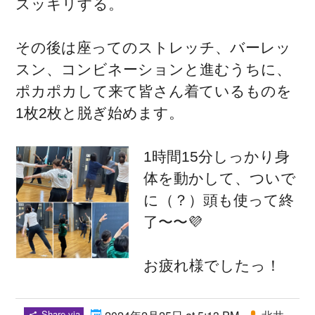
スッキリする。
その後は座ってのストレッチ、バーレッ
スン、コンビネーションと進むうちに、
ポカポカして来て皆さん着ているものを
1枚2枚と脱ぎ始めます。
1時間15分しっかり身
体を動かして、ついで
に（？）頭も使って終
了〜〜💜
お疲れ様でしたっ！
Share via