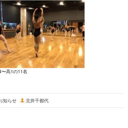
4〜高1の11名
お知らせ
北井千都代