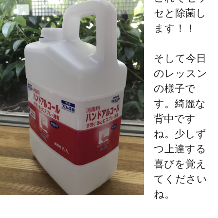
セと除菌し
ます！！
そして今日
のレッスン
の様子で
す。綺麗な
背中です
ね。少しず
つ上達する
喜びを覚え
てください
ね。