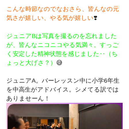
こんな時節なのでなおさら、皆んなの元
気さが嬉しい、やる気が嬉しい
❣️
ジュニアBは写真を撮るのを忘れました
が、皆んなニコニコやる気満々。すっご
く安定した精神状態を感じました‥（ち
ょっと大げさ？）
😅
ジュニアA。バーレッスン中に小学6年生
を中高生がアドバイス。シメてる訳では
ありませーん！