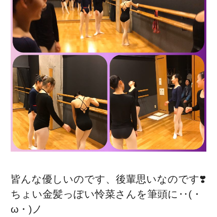
皆んな優しいのです、後輩思いなのです❣️
ちょい金髪っぽい怜菜さんを筆頭に‥(・
ω・)ノ